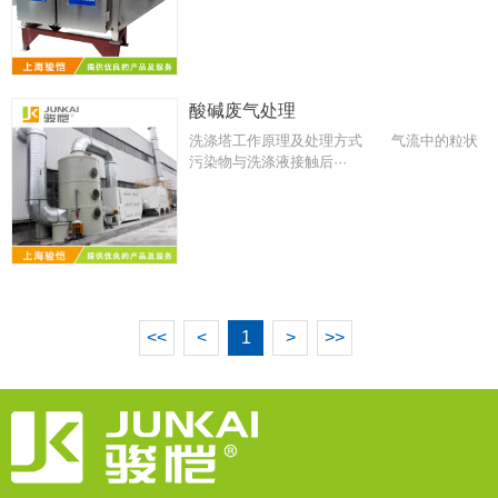
酸碱废气处理
洗涤塔工作原理及处理方式 气流中的粒状
污染物与洗涤液接触后···
<<
<
1
>
>>