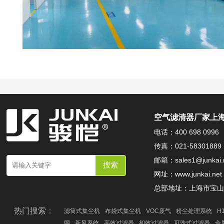
空气滤清器厂家上海
电话：400 698 0996
传真：021-58301889
邮箱：
sales1@junkai.
网址：
www.junkai.net
总部地址：上海市宝山区
热门搜索：
滤筒式集尘机
布袋式集尘机
VOC废气
粉尘处理系统
H
网
新风系统
高效过滤器
初效过滤器
可洗式过滤器
金