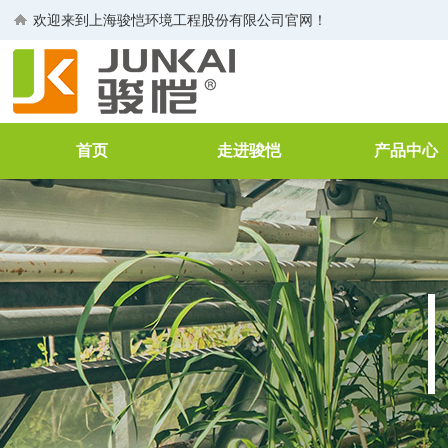
欢迎来到
上海骏恺环境工程股份有限公司
官网！
首页
走进骏恺
产品中心
公司介绍
空气净化过滤
董事长致辞
工业过滤器
生产线
VOCs废气治
荣誉证书
废水处理
企业文化
FFU
空气净化消毒