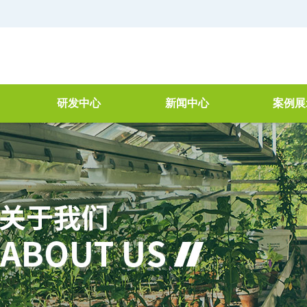
研发中心
新闻中心
案例展
器
简介
公司新闻
空气净
研讨会
行业新闻
VOC治
理
检测仓
废水处理
产品检测
新技术新工艺
机