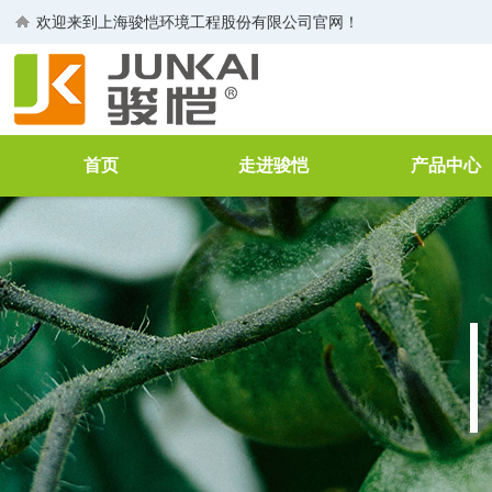
欢迎来到
上海骏恺环境工程股份有限公司
官网！
首页
走进骏恺
产品中心
公司介绍
空气净化过滤
董事长致辞
工业过滤器
生产线
VOCs废气治
荣誉证书
废水处理
企业文化
FFU
空气净化消毒