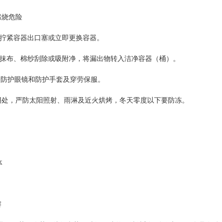
燃烧危险
拧紧容器出口塞或立即更换容器。
抹布、棉纱刮除或吸附净，将漏出物转入洁净容器（桶）。
戴安全防护眼镜和防护手套及穿劳保服。
阴处，严防太阳照射、雨淋及近火烘烤，冬天零度以下要防冻。
套
： 白色乳状液体
 7～9
与水任意比混溶