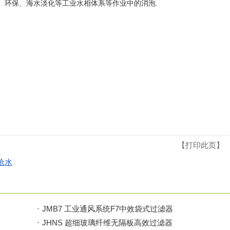
、环保、海水淡化等工业水相体系等作业中的消泡.
【
打印此页
】 
枪水
JMB7 工业通风系统F7中效袋式过滤器
JHNS 超细玻璃纤维无隔板高效过滤器