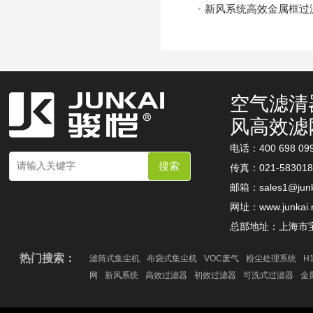
新风系统高效金属框过
空气滤清
风高效滤
电话：400 698 09
传真：021-583018
邮箱：
sales1@junk
网址：
www.junkai.
总部地址：上海市宝山
热门搜索：
滤筒式集尘机
布袋式集尘机
VOC废气
粉尘处理系统
H
网
新风系统
高效过滤器
初效过滤器
可洗式过滤器
金