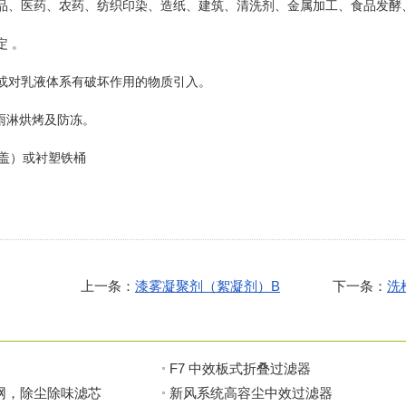
品、医药、农药、纺织印染、造纸、建筑、清洗剂、金属加工、食品发酵
存有效期内稳定 。
强碱或对乳液体系有破坏作用的物质引入。
件： 避免日晒雨淋烘烤及防冻。
盖）或衬塑铁桶
上一条：
漆雾凝聚剂（絮凝剂）B
下一条：
洗
F7 中效板式折叠过滤器
网，除尘除味滤芯
新风系统高容尘中效过滤器