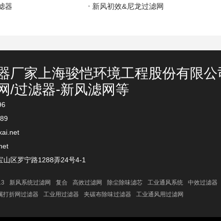
滤器
新风初效&尼龙过滤网
器厂家上海骏恺环境工程股份有限公
网/过滤器-新风滤网等
96
89
ai.net
net
区罗宁路1288弄24号4-1
13
新风系统过滤网
复合
高效过滤网
除尘除味滤芯
工业通风系统
中效过滤器
属打折网过滤器
工业用过滤器
夹碳布除味过滤器
工业通风用过滤网