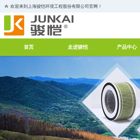
欢迎来到
上海骏恺环境工程股份有限公司
官网！
首页
走进骏恺
产品中心
公司介绍
空气净化过滤
董事长致辞
工业过滤器
生产线
VOCs废气治
荣誉证书
废水处理
企业文化
FFU
空气净化消毒