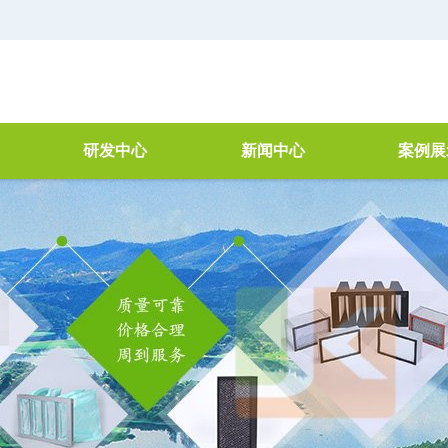
研发中心
新闻中心
案例展
器
简介
公司新闻
空气净
研讨会
行业新闻
VOC治
理
检测仓
废水处理
产品检测
新技术新工艺
机